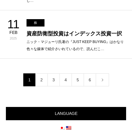
し…
11
株
FEB
資産防衛型投資はインデックス投資一択
2025
ニック・マジューリ氏著の『JUST KEEP BUYING』はかなり
色々な媒体で紹介さいれているので、読んだこ…
1
2
3
4
5
6
LANGUAGE