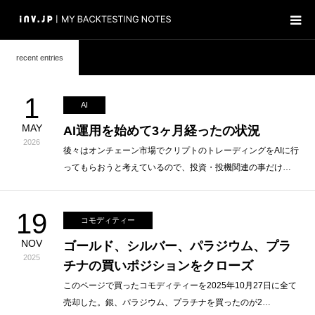
recent entries
ホーム
1
検証
AI
MAY
AI運用を始めて3ヶ月経ったの状況
ブログ
2026
後々はオンチェーン市場でクリプトのトレーディングをAIに行
ってもらおうと考えているので、投資・投機関連の事だけ…
19
コモディティー
NOV
ゴールド、シルバー、パラジウム、プラ
2025
チナの買いポジションをクローズ
このページで買ったコモディティーを2025年10月27日に全て
売却した。銀、パラジウム、プラチナを買ったのが2…