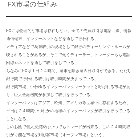
FX市場の仕組み
FXには物理的な市場は存在しない。全ての売買取引は電話回線、情報
通信端末、インターネットなどを通じて行われる。
メディアなどで為替取引の現場として銀行のディーリング・ルームが
映されることがあるが、そこで働くディーラー、トレーダーらも電話
回線やネットを通じて取引をしている。
ちなみにFXは１日２４時間、週末を除き週５日取引ができる。ただし
銀行間で行われる取引は取引時間が決まっている。
銀行間市場、いわゆるインターバンクマーケットと呼ばれる市場があ
り、巨大金融機関が参加して取引を行っている。
インターバンクはアジア、欧州、アメリカ等世界中に存在するため、
平日は２４時間いづれかの地域のインターバンクが取引を行っている
ことになる。
このお陰で個人投資家はいつでもトレードが出来る。この２４時間取
引が可能な市場を対顧客市場（オープン市場）という。