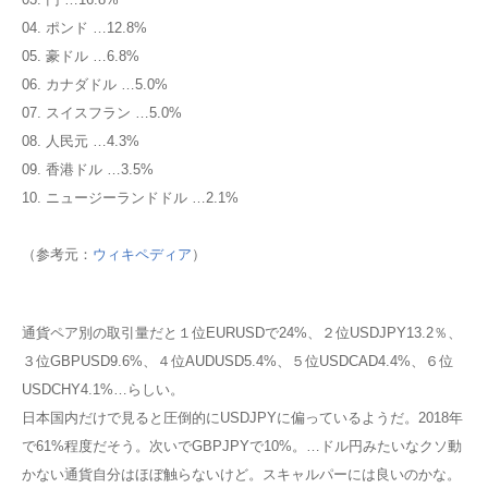
04. ポンド …12.8%
05. 豪ドル …6.8%
06. カナダドル …5.0%
07. スイスフラン …5.0%
08. 人民元 …4.3%
09. 香港ドル …3.5%
10. ニュージーランドドル …2.1%
（参考元：
ウィキペディア
）
通貨ペア別の取引量だと１位EURUSDで24%、２位USDJPY13.2％、
３位GBPUSD9.6%、４位AUDUSD5.4%、５位USDCAD4.4%、６位
USDCHY4.1%…らしい。
日本国内だけで見ると圧倒的にUSDJPYに偏っているようだ。2018年
で61%程度だそう。次いでGBPJPYで10%。…ドル円みたいなクソ動
かない通貨自分はほぼ触らないけど。スキャルパーには良いのかな。