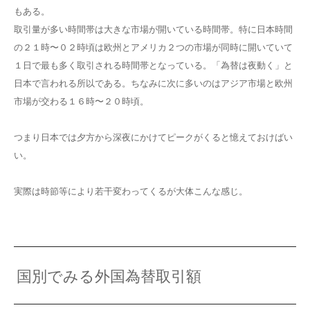
もある。
取引量が多い時間帯は大きな市場が開いている時間帯。特に日本時間
の２１時〜０２時頃は欧州とアメリカ２つの市場が同時に開いていて
１日で最も多く取引される時間帯となっている。「為替は夜動く」と
日本で言われる所以である。ちなみに次に多いのはアジア市場と欧州
市場が交わる１６時〜２０時頃。
つまり日本では夕方から深夜にかけてピークがくると憶えておけばい
い。
実際は時節等により若干変わってくるが大体こんな感じ。
国別でみる外国為替取引額