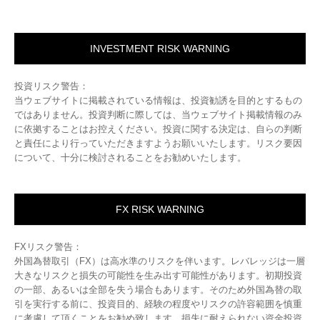
INVESTMENT RISK WARNING
投資リスク警告：
当ウェブサイトに掲載されている情報は、投資勧誘を目的とするもの
ではありません。投資判断に際しては、当ウェブサイト掲載情報のみ
に依拠することはお控えください。投資に関する決定は、自らの判断
と責任により行っていただきますようお願いいたします。リスク要因
について、十分に検討されることをお勧めいたします。
FX RISK WARNING
FXリスク警告：
外国為替取引（FX）は高水準のリスクを伴います。レバレッジは一層
大きなリスクと損失の可能性を生み出す可能性があります。初期投資
の一部、あるいは全部を失う場合もあります。そのため外国為替の取
引を実行する前に、投資目的、経験の程度やリスクの許容範囲を慎重
に考慮して頂くことをお勧め致します。損失に耐えられない資金投資