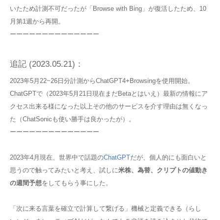
いたため計測不可だったが「Browse with Bing」が復活したため、10
月第1週から再開。
ーーーーーーーーーーーーーー
追記 (2023.05.21)：
2023年5月22~26日分計測からChatGPT4+Browsingを使用開始。
ChatGPTで（2023年5月21日現在まだBetaとはいえ）最新の情報にア
クセス出来る様になった以上その他のサービスを介す理由は無くなっ
た（ChatSonicも使い勝手は良かったが）。
ーーーーーーーーーーーーーー
2023年4月現在、世界中で話題の
ChatGPT
だが、個人的にも面白いと
思うので触ってみたいと考え、試しに
米株、為替、クリプトの値動き
の週間予想
をしてもらう事にした。
「次に来る言葉を確立で計算して繋げる」機械と定義できる（らし