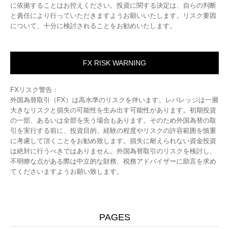
に依拠することはお控えください。投資に関する決定は、自らの判断
と責任により行っていただきますようお願いいたします。リスク要因
について、十分に検討されることをお勧めいたします。
FX RISK WARNING
FXリスク警告：
外国為替取引（FX）は高水準のリスクを伴います。レバレッジは一層
大きなリスクと損失の可能性を生み出す可能性があります。初期投資
の一部、あるいは全部を失う場合もあります。そのため外国為替の取
引を実行する前に、投資目的、経験の程度やリスクの許容範囲を慎重
に考慮して頂くことをお勧め致します。損失に耐えられない資金投資
は絶対に行うべきではありません。外国為替取引のリスクを検討し、
不明瞭な点がある際は中立的な財務、税務アドバイザーに助言を求め
てくださいますようお願い致します。
PAGES