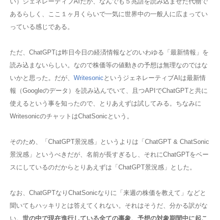
い）ジェネレーティブAIだが、なんでも５兆語を読み込ませた代物で
あるらしく、ここ１ヶ月くらいで一気に世界中の一般人に広まってい
っている感じである。
ただ、ChatGPTは昨日今日の経済情報などのいわゆる「最新情報」を
読み込まないらしい。なので株価等の値動きの予想は無理なのではな
いかと思った。だが、
Writesonic
というジェネレーティブAIは最新情
報（Googleのデータ）を読み込んでいて、且つAPIでChatGPTと共に
使えるという事を知ったので、とりあえずは試してみる。ちなみに
WritesonicのチャットはChatSonicという。
そのため、「ChatGPT景況感」というよりは「ChatGPT & ChatSonic
景況感」というべきだが、名前が長すぎるし、それにChatGPTをベー
スにしているのだからとりあえずは「ChatGPT景況感」とした。
なお、ChatGPTなりChatSonicなりに「来週の株価を教えて」などと
聞いてもハッキリとは答えてくれない。それはそうだ、分かる訳がな
い。
世の中で現在進行している全ての事象、予想の対象期間中に起こ