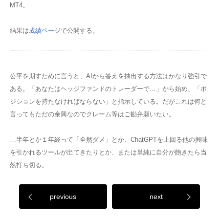
MT4。
結果は
成績ページ
で公開する。
公平を期すために言うと、AIから答えを抽出する方法はかなり強引で
ある。「あなたはヘッジファンドのトレーダーで…」から始め、「ポ
ジションを持たなければならない」と指示している。だがこれは何と
言ってもただの余興なのでクレーム等はご勘弁願いたい。
…半年とか１年経って「全然ダメ」とか、ChatGPTを上回る他の興味
を引かれるツールが出てきたりとか、または単純に自分が飽きたら当
然打ち切る。
previous
next