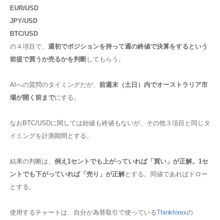
EUR/USD
JPY/USD
BTC/USD
の４項目で、
週初でポジションを持って週の終値で決算をするという
前提で買うか売るかを判断
してもらう。
AIへの質問のタイミングだが、
前週末（土日）内でオーストラリア市
場が開く前まで
にする。
なおBTC/USDに関しては始値も終値もないが、その他３項目と同じタ
イミングを計測期間とする。
結果の判断は、
例え1セントでも上がっていれば「買い」が正解。1セ
ントでも下がっていれば「売り」が正解
とする。同値であればドロー
とする。
使用するチャートは、自分が為替取引で使っている
Thinkforex
の