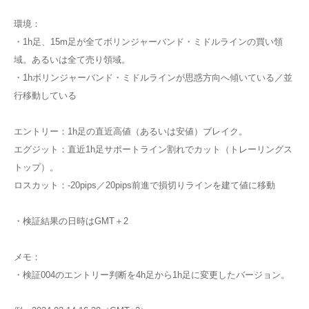
環境：
・1h足、15m足が全てボリンジャーバンド・ミドルラインの買い領
域。あるいは全て売り領域。
・1hボリンジャーバンド・ミドルラインが思惑方向へ傾いている／並
行移動している
エントリー：1h足の直近高値（あるいは安値）ブレイク。
エグジット：直近1h足サポートライン割れでカット（トレーリングス
トップ）。
ロスカット：-20pips／20pips前進で損切りラインを建て値に移動
・検証結果の日時はGMT＋2
メモ：
・検証004のエントリー判断を4h足から1h足に変更したバージョン。