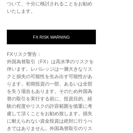
ついて、十分に検討されることをお勧め
いたします。
FX RISK WARNING
FXリスク警告：
外国為替取引（FX）は高水準のリスクを
伴います。レバレッジは一層大きなリス
クと損失の可能性を生み出す可能性があ
ります。初期投資の一部、あるいは全部
を失う場合もあります。そのため外国為
替の取引を実行する前に、投資目的、経
験の程度やリスクの許容範囲を慎重に考
慮して頂くことをお勧め致します。損失
に耐えられない資金投資は絶対に行うべ
きではありません。外国為替取引のリス