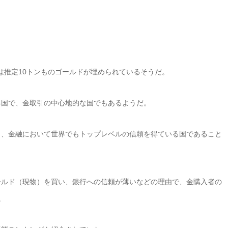
は推定10トンものゴールドが埋められているそうだ。
得国で、金取引の中心地的な国でもあるようだ。
も、金融において世界でもトップレベルの信頼を得ている国であること
ールド（現物）を買い、銀行への信頼が薄いなどの理由で、金購入者の
。