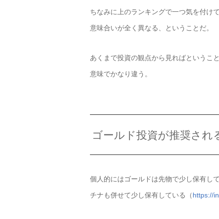
ちなみに上のランキングで一つ気を付け
意味合いが全く異なる、ということだ。
あくまで投資の観点から見ればというこ
意味でかなり違う。
ゴールド投資が推奨され
個人的にはゴールドは先物で少し保有し
チナも併せて少し保有している（
https://i