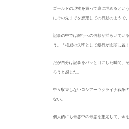
ゴールドの現物を買って庭に埋めるとい
にその先までを想定しての行動のようで
記事の中では銀行への信頼が揺らいでい
う。「権威の失墜として銀行が念頭に置
だが自分は記事をパッと目にした瞬間、
ろうと感じた。
中々収束しないロシアーウクライナ戦争
ない。
個人的にも最悪中の最悪を想定して、金