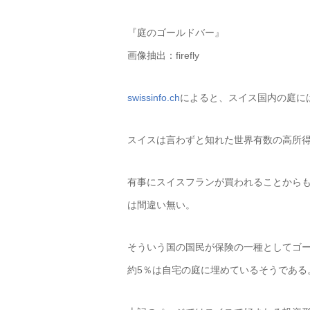
『庭のゴールドバー』
画像抽出：firefly
swissinfo.ch
によると、スイス国内の庭に
スイスは言わずと知れた世界有数の高所
有事にスイスフランが買われることから
は間違い無い。
そういう国の国民が保険の一種としてゴ
約5％は自宅の庭に埋めているそうである