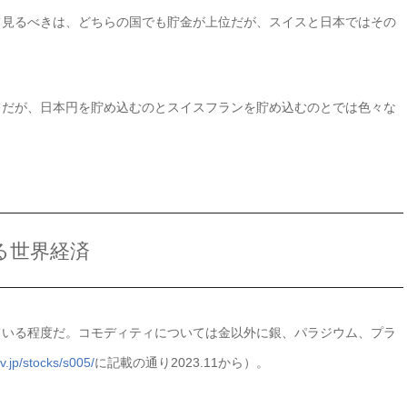
て見るべきは、どちらの国でも貯金が上位だが、スイスと日本ではその
とだが、日本円を貯め込むのとスイスフランを貯め込むのとでは色々な
る世界経済
ている程度だ。コモディティについては金以外に銀、パラジウム、プラ
nv.jp/stocks/s005/
に記載の通り2023.11から）。