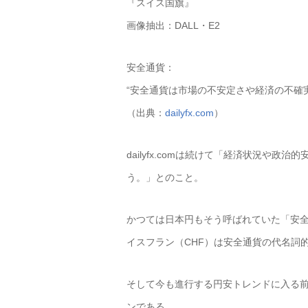
『スイス国旗』
画像抽出：DALL・E2
安全通貨：
“安全通貨は市場の不安定さや経済の不確
（出典：
dailyfx.com
）
dailyfx.comは続けて「経済状況や
う。」とのこと。
かつては日本円もそう呼ばれていた「安全
イスフラン（CHF）は安全通貨の代名詞
そして今も進行する円安トレンドに入る
ンである。