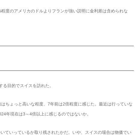
5.5%程度のアメリカのドルよりフランが強い説明に金利差は含められな
行もする目的でスイスを訪れた。
前はちょっと高いな程度、7年前は2倍程度に感じた。最近は行っていな
24年現在は3～4倍以上に感じるのではないか。
ついていっているか取り残されたかだ。いや、スイスの場合は物価でい