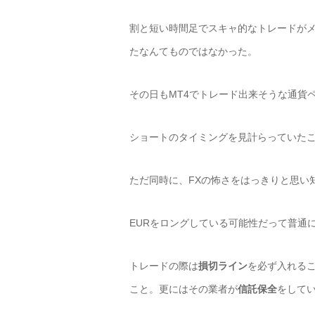
割と短い時間足でスキャ的なトレードが
たなんてものではなかった。
その日もMT4でトレード出来そうな通貨ペ
ショートのタイミングを見計らっていた
ただ同時に、FXの怖さをはっきりと思い
EURをロングしている可能性だって普通
トレードの際は
損切ライン
を必ず入れる
こと。更にはその業者が
信託保全
をして