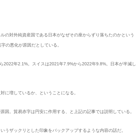
ベルの対外純資産国である日本がなぜその座からずり落ちたのかという
黒字の悪化が原因だとしている。
2022年2.1%。スイスは2021年7.9%から2022年9.8%。日本が半減し
反対に増しているか、ということになる。
が原因。貿易赤字は円安に作用する、と上記の記事では説明している。
というザックリとした印象をバックアップするような内容の話だ。