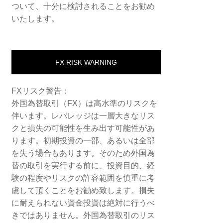
ついて、十分に検討されることをお勧め
いたします。
FX RISK WARNING
FXリスク警告：
外国為替取引（FX）は高水準のリスクを
伴います。レバレッジは一層大きなリス
クと損失の可能性を生み出す可能性があ
ります。初期投資の一部、あるいは全部
を失う場合もあります。そのため外国為
替の取引を実行する前に、投資目的、経
験の程度やリスクの許容範囲を慎重に考
慮して頂くことをお勧め致します。損失
に耐えられない資金投資は絶対に行うべ
きではありません。外国為替取引のリス