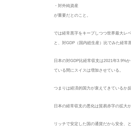
・対外純資産
が重要だとのこと。
では経常黒字をキープしつつ世界最大レ
と、対GDP（国内総生産）比でみた経常
日本の対GDP比経常収支は2021年3.9%から
ている間にスイスは増加させている。
つまりは経済的国力が衰えてきているか
日本の経常収支の悪化は貿易赤字の拡大
リッチで安定した国の通貨だから安全、