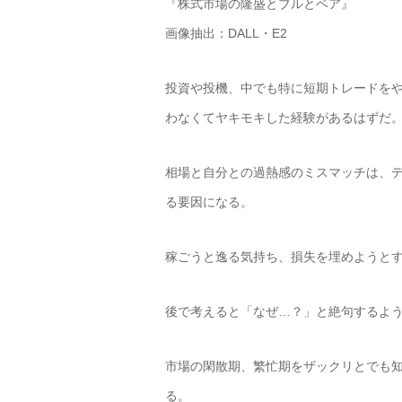
『株式市場の隆盛とブルとベア』
画像抽出：DALL・E2
投資や投機、中でも特に短期トレードを
わなくてヤキモキした経験があるはずだ
相場と自分との過熱感のミスマッチは、
る要因になる。
稼ごうと逸る気持ち、損失を埋めようと
後で考えると「なぜ…？」と絶句するよ
市場の閑散期、繁忙期をザックリとでも
る。