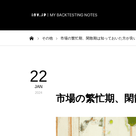
ホーム
その他
市場の繁忙期、閑散期は知っておいた方が良
22
その他
JAN
2024
市場の繁忙期、閑