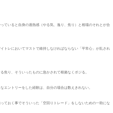
やっていると自身の過熱感（やる気、逸り、焦り）と相場のそれとが合
。
デイトレにおいてマストで維持しなければならない「平常心」が乱され
する焦り、そういったものに急かされて根拠なくポジる。
うなエントリーをした経験は、自分の場合は数えきれない。
知っておく事でそういった「空回りトレード」をしないための一助にな