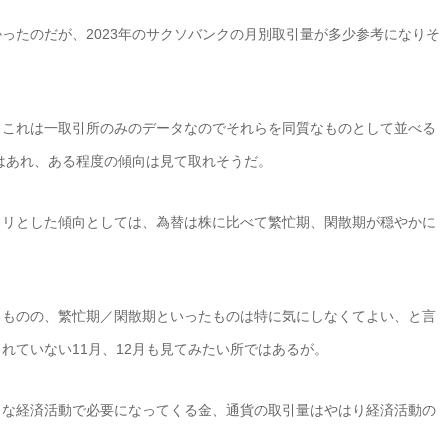
ったのだが、2023年のサクソバンクの月別取引量が多少参考になりそ
、これは一取引所のみのデータなのでそれらを同質なものとして並べる
はあれ、ある程度の傾向は見て取れそうだ。
クリとした傾向としては、為替は株に比べて繁忙期、閑散期が穏やかに
るものの、繁忙期／閑散期といったものは特に気にしなくてよい、と言
れていない11月、12月も見てみたい所ではあるが。
々な経済活動で必要になってくる金、通貨の取引量はやはり経済活動の