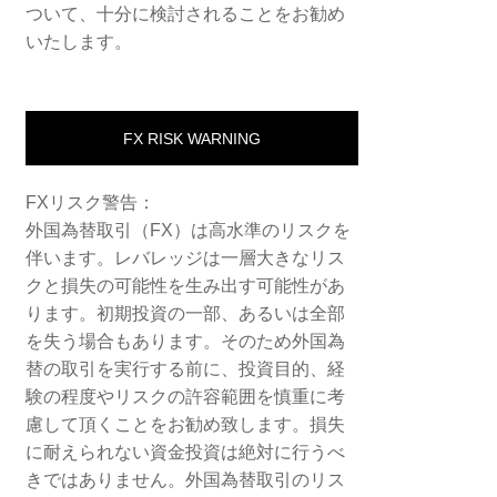
ついて、十分に検討されることをお勧め
いたします。
FX RISK WARNING
FXリスク警告：
外国為替取引（FX）は高水準のリスクを
伴います。レバレッジは一層大きなリス
クと損失の可能性を生み出す可能性があ
ります。初期投資の一部、あるいは全部
を失う場合もあります。そのため外国為
替の取引を実行する前に、投資目的、経
験の程度やリスクの許容範囲を慎重に考
慮して頂くことをお勧め致します。損失
に耐えられない資金投資は絶対に行うべ
きではありません。外国為替取引のリス