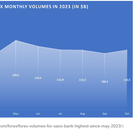
/forex/forex-volumes-for-saxo-bank-highest-since-may-2023/）