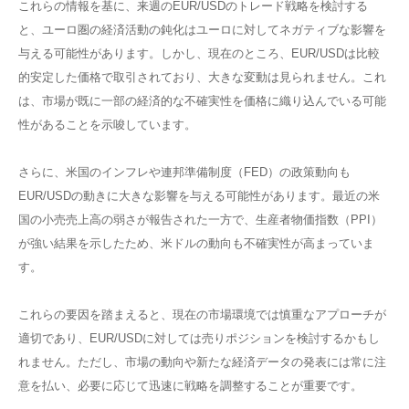
これらの情報を基に、来週のEUR/USDのトレード戦略を検討する
と、ユーロ圏の経済活動の鈍化はユーロに対してネガティブな影響を
与える可能性があります。しかし、現在のところ、EUR/USDは比較
的安定した価格で取引されており、大きな変動は見られません。これ
は、市場が既に一部の経済的な不確実性を価格に織り込んでいる可能
性があることを示唆しています。
さらに、米国のインフレや連邦準備制度（FED）の政策動向も
EUR/USDの動きに大きな影響を与える可能性があります。最近の米
国の小売売上高の弱さが報告された一方で、生産者物価指数（PPI）
が強い結果を示したため、米ドルの動向も不確実性が高まっていま
す。
これらの要因を踏まえると、現在の市場環境では慎重なアプローチが
適切であり、EUR/USDに対しては売りポジションを検討するかもし
れません。ただし、市場の動向や新たな経済データの発表には常に注
意を払い、必要に応じて迅速に戦略を調整することが重要です。