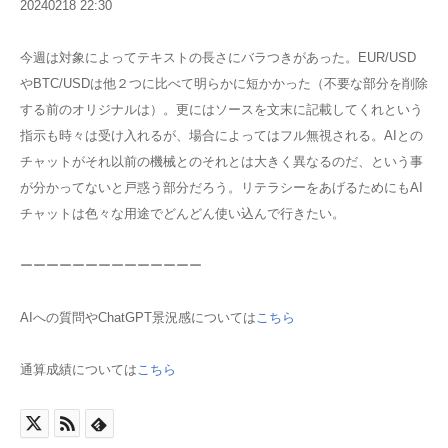
20240218 22:30
今週は対象によってテキストの長さにバラつきがあった。EUR/USD
やBTC/USDは他２つに比べて明らかに短かかった（不要な部分を削除
する前のオリジナルは）。更にはソースを文末に記載してくれという
指示も時々は受け入れるが、場合によってはフル無視される。AIとの
チャットがそれ以前の機械とのそれとは大きく異なるのだ、という事
が分かってないと戸惑う部分だろう。リテラシーをあげるためにもAI
チャットは色々な用途でどんどん使い込んで行きたい。
ーーーーーーーーーーーーーー
AIへの質問やChatGPT景況感については
こちら
通算成績については
こちら