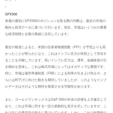
"
SPX500
来週の週初にSPX500のポジションを取る際の判断は、最近の市場の
動向と経済データに基づいて行います。現在、市場はいくつかの重要
な経済指標と企業の業績に注目しています。
最近の報道によると、米国の生産者物価指数（PPI）が予想よりも高
かったことが明らかになり、これはインフレ圧力が依然として存在す
ることを示唆しています​​​​。高いインフレ圧力は、通常、金融政策の引
き締めを意味し、これは株式市場にとってはネガティブな要因です。
特に、市場は連邦準備制度（FRB）による利率の引き上げ停止や、さ
らには利下げに向けた動きを期待していましたが、このようなインフ
レデータはそのような期待を後退させる可能性があります。
また、ゴールドマンサックスはS&P 500の年末の目標を上方修正して
おり、これは市場に対する一定の楽観的な見方を示していますが​​、こ
れは主に企業収益の強さに基づいています。しかし、これは短期的な