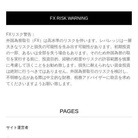
FX RISK WARNING
FXリスク警告：
外国為替取引（FX）は高水準のリスクを伴います。レバレッジは一層
大きなリスクと損失の可能性を生み出す可能性があります。初期投資
の一部、あるいは全部を失う場合もあります。そのため外国為替の取
引を実行する前に、投資目的、経験の程度やリスクの許容範囲を慎重
に考慮して頂くことをお勧め致します。損失に耐えられない資金投資
は絶対に行うべきではありません。外国為替取引のリスクを検討し、
不明瞭な点がある際は中立的な財務、税務アドバイザーに助言を求め
てくださいますようお願い致します。
PAGES
サイト運営者