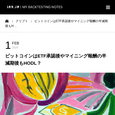
ーム
クリプト
ビットコインはETF承認後やマイニング報酬の半減期
ホーム
後もH…
検証
1
FEB
クリプト
2024
ブログ
ビットコインはETF承認後やマイニング報酬の半
減期後もHODL？