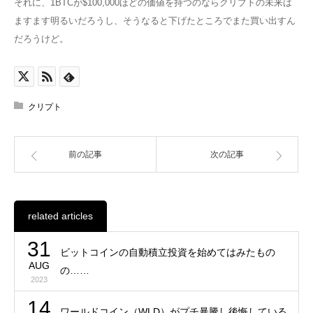
それに、1BTCが$100,000ほどの価値を持つのならクリプトの未来は
ますます明るいだろうし、そうなると下げたところでまた買い出すん
だろうけど。
クリプト
前の記事
次の記事
related articles
31
ビットコインの自動積立投資を始めてはみたもの
AUG
の……
2023
14
ワールドコイン（WLD）がプチ暴騰し後悔している