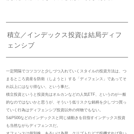
積立／インデックス投資は結局ディフ
ェンシブ
一定間隔でコツコツと少しづつ入れていくスタイルの投資方法は、つ
まるところ資産を防衛（しようと）する「ディフェンス」であってそ
れ以上にはなり得ない、という事だ。
積立投資というと投資先はオルカンなどの人気ETF、というのが一般
的なのではないかと思うが、そういう低リスクな銘柄を少しづつ買っ
ていく行為はディフェンシブ投資以外の何物でもない。
S&P500などのインデックスと同じ値動きを目指すインデックス投資
も当然ながらディフェンスだ。
オフェンスは個別株、あるいは為替、クリプトなどで投機すれば良い