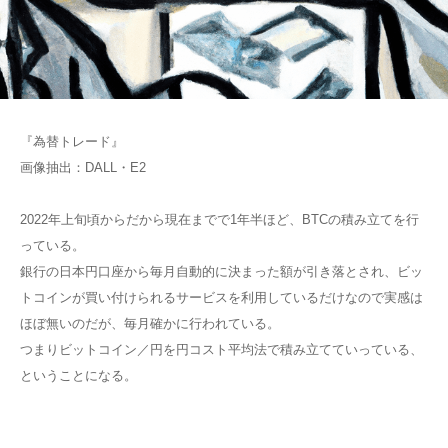
『為替トレード』
画像抽出：DALL・E2
2022年上旬頃からだから現在までで1年半ほど、BTCの積み立てを行
っている。
銀行の日本円口座から毎月自動的に決まった額が引き落とされ、ビッ
トコインが買い付けられるサービスを利用しているだけなので実感は
ほぼ無いのだが、毎月確かに行われている。
つまりビットコイン／円を円コスト平均法で積み立てていっている、
ということになる。