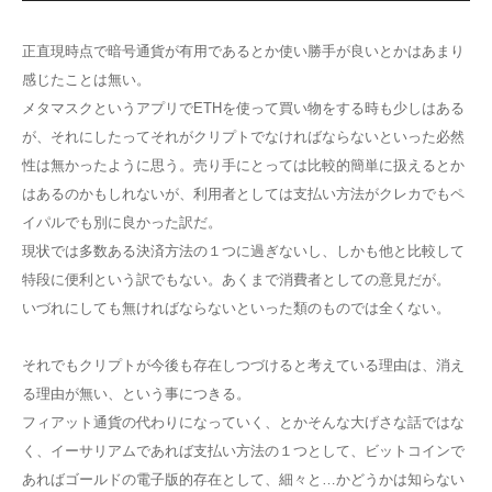
正直現時点で暗号通貨が有用であるとか使い勝手が良いとかはあまり
感じたことは無い。
メタマスクというアプリでETHを使って買い物をする時も少しはある
が、それにしたってそれがクリプトでなければならないといった必然
性は無かったように思う。売り手にとっては比較的簡単に扱えるとか
はあるのかもしれないが、利用者としては支払い方法がクレカでもペ
イパルでも別に良かった訳だ。
現状では多数ある決済方法の１つに過ぎないし、しかも他と比較して
特段に便利という訳でもない。あくまで消費者としての意見だが。
いづれにしても無ければならないといった類のものでは全くない。
それでもクリプトが今後も存在しつづけると考えている理由は、消え
る理由が無い、という事につきる。
フィアット通貨の代わりになっていく、とかそんな大げさな話ではな
く、イーサリアムであれば支払い方法の１つとして、ビットコインで
あればゴールドの電子版的存在として、細々と…かどうかは知らない