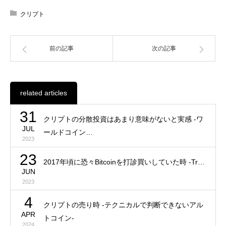
クリプト
前の記事
次の記事
related articles
31
クリプトの分散投資はあまり意味がないと実感 -ワ
JUL
ールドコイン…
2023
23
2017年頃に恐々Bitcoinを打診買いしていた時 -Tr…
JUN
2023
4
クリプトの売り時 -テクニカルで判断できないアル
APR
トコイン-
2024