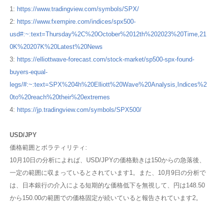
1:
https://www.tradingview.com/symbols/SPX/
2:
https://www.fxempire.com/indices/spx500-
usd#:~:text=Thursday%2C%20October%2012th%202023%20Time,21
0K%20207K%20Latest%20News
3:
https://elliottwave-forecast.com/stock-market/sp500-spx-found-
buyers-equal-
legs/#:~:text=SPX%204h%20Elliott%20Wave%20Analysis,Indices%2
0to%20reach%20their%20extremes
4:
https://jp.tradingview.com/symbols/SPX500/
USD/JPY
価格範囲とボラティリティ:
10月10日の分析によれば、USD/JPYの価格動きは150からの急落後、
一定の範囲に収まっているとされています​1​。また、10月9日の分析で
は、日本銀行の介入による短期的な価格低下を無視して、円は148.50
から150.00の範囲での価格固定が続いていると報告されています​2​。