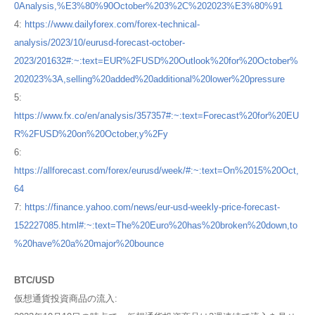
0Analysis,%E3%80%90October%203%2C%202023%E3%80%91
4:
https://www.dailyforex.com/forex-technical-
analysis/2023/10/eurusd-forecast-october-
2023/201632#:~:text=EUR%2FUSD%20Outlook%20for%20October%
202023%3A,selling%20added%20additional%20lower%20pressure
5:
https://www.fx.co/en/analysis/357357#:~:text=Forecast%20for%20EU
R%2FUSD%20on%20October,y%2Fy
6:
https://allforecast.com/forex/eurusd/week/#:~:text=On%2015%20Oct,
64
7:
https://finance.yahoo.com/news/eur-usd-weekly-price-forecast-
152227085.html#:~:text=The%20Euro%20has%20broken%20down,to
%20have%20a%20major%20bounce
BTC/USD
仮想通貨投資商品の流入: