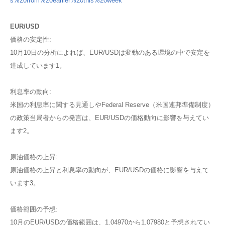
s%20from%20earlier%20this%20week
EUR/USD
価格の安定性:
10月10日の分析によれば、EUR/USDは変動のある環境の中で安定を
達成しています​1​。
利息率の動向:
米国の利息率に関する見通しやFederal Reserve（米国連邦準備制度）
の政策当局者からの発言は、EUR/USDの価格動向に影響を与えてい
ます​2​。
原油価格の上昇:
原油価格の上昇と利息率の動向が、EUR/USDの価格に影響を与えて
います​3​。
価格範囲の予想:
10月のEUR/USDの価格範囲は、1.04970から1.07980と予想されてい