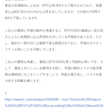
最近の市場動向によれば、BTCは26,831ドルで取引されており、前週
末には約0.10％のわずかな上昇を示していますが、その前の7日間で
約3％下落しています​5​。
これらの要因と市場の動向を考慮すると、BTC/USDの価格は一定の流
入とともに短期的には上昇傾向を示している可能性があります。ただ
し、最近の一部の日には価格下落も観測されており、市場のボラティ
リティが高いことを示唆しています。
これらの要因を考慮し、週初にBTC/USDを買う可能性が高いです。そ
して、週末にポジションを解消する前に、市場の動向とマクロ経済要
因を継続的にモニタリングすることで、利益を最大化し、リスクを最
小化する戦略を練ります。
1:
https://www.fx.co/en/analysis/341818#:~:text=Technical%20Analysis
%20of%20BTC%2FUSD%20for,according%20to%20the%20asset%20