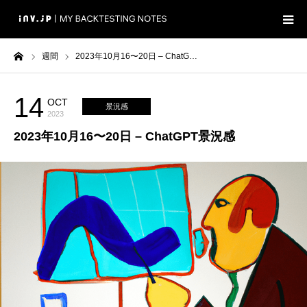
ーム
週間
2023年10月16〜20日 – ChatG…
ホーム
検証
14
OCT
景況感
2023
2023年10月16〜20日 – ChatGPT景況感
ブログ