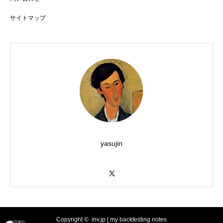
サイトマップ
yasujin
X
We are using cookies to give you the best experience on our
website.
You can find out more about which cookies we are using or
switch them off in
settings
.
Accept
Reject
Copyright ©
inv.jp | my backtesting notes