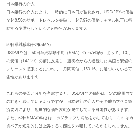
日本銀行の介入:
日本銀行の介入により、一時的に日本円が強化され、USD/JPYの価格
が148.50のサポートレベルを突破し、147.97の価格チャネル以下に移
動する準備をしているとの報告があります​3​。
50日単純移動平均(SMA):
USD/JPYは、50日単純移動平均（SMA）の正の勾配に従って、10月
の安値（147.29）の前に反発し、週初めからの連続した高値と安値の
シリーズを拡張するにつれて、月間高値（150.16）に近づいている可
能性があります​4​。
これらの要因と分析を考慮すると、USD/JPYの価格は一定の範囲内で
の動きが続いているようですが、日本銀行の介入やその他のマクロ経
済要因により、短期的な価格変動が発生している可能性があります。
また、50日SMAの動きは、ポジティブな勾配を示しており、これは通
貨ペアが短期的には上昇する可能性を示唆しているかもしれません。