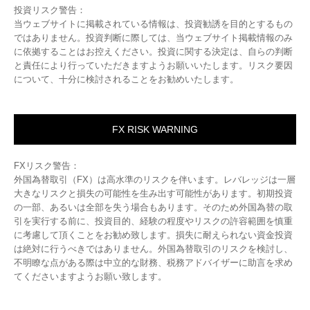
投資リスク警告：
当ウェブサイトに掲載されている情報は、投資勧誘を目的とするもの
ではありません。投資判断に際しては、当ウェブサイト掲載情報のみ
に依拠することはお控えください。投資に関する決定は、自らの判断
と責任により行っていただきますようお願いいたします。リスク要因
について、十分に検討されることをお勧めいたします。
FX RISK WARNING
FXリスク警告：
外国為替取引（FX）は高水準のリスクを伴います。レバレッジは一層
大きなリスクと損失の可能性を生み出す可能性があります。初期投資
の一部、あるいは全部を失う場合もあります。そのため外国為替の取
引を実行する前に、投資目的、経験の程度やリスクの許容範囲を慎重
に考慮して頂くことをお勧め致します。損失に耐えられない資金投資
は絶対に行うべきではありません。外国為替取引のリスクを検討し、
不明瞭な点がある際は中立的な財務、税務アドバイザーに助言を求め
てくださいますようお願い致します。