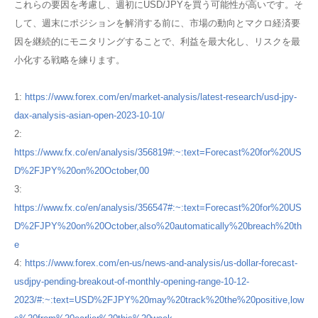
これらの要因を考慮し、週初にUSD/JPYを買う可能性が高いです。そ
して、週末にポジションを解消する前に、市場の動向とマクロ経済要
因を継続的にモニタリングすることで、利益を最大化し、リスクを最
小化する戦略を練ります。
1:
https://www.forex.com/en/market-analysis/latest-research/usd-jpy-
dax-analysis-asian-open-2023-10-10/
2:
https://www.fx.co/en/analysis/356819#:~:text=Forecast%20for%20US
D%2FJPY%20on%20October,00
3:
https://www.fx.co/en/analysis/356547#:~:text=Forecast%20for%20US
D%2FJPY%20on%20October,also%20automatically%20breach%20th
e
4:
https://www.forex.com/en-us/news-and-analysis/us-dollar-forecast-
usdjpy-pending-breakout-of-monthly-opening-range-10-12-
2023/#:~:text=USD%2FJPY%20may%20track%20the%20positive,low