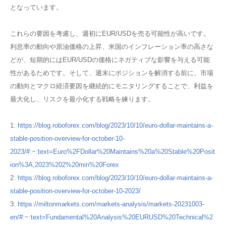
となっています。
これらの要因を考慮し、週初にEUR/USDを売る可能性が高いです。
利息率の動向や原油価格の上昇、米国のインフレーション率の高さな
どが、短期的にはEUR/USDの価格にネガティブな影響を与える可能
性があるためです。そして、週末にポジションを解消する前に、市場
の動向とマクロ経済要因を継続的にモニタリングすることで、利益を
最大化し、リスクを最小化する戦略を練ります。
1:
https://blog.roboforex.com/blog/2023/10/10/euro-dollar-maintains-a-
stable-position-overview-for-october-10-
2023/#:~:text=Euro%2FDollar%20Maintains%20a%20Stable%20Posit
ion%3A,2023%202%20min%20Forex
2:
https://blog.roboforex.com/blog/2023/10/10/euro-dollar-maintains-a-
stable-position-overview-for-october-10-2023/
3:
https://miltonmarkets.com/markets-analysis/markets-20231003-
en/#:~:text=Fundamental%20Analysis%20EURUSD%20Technical%2